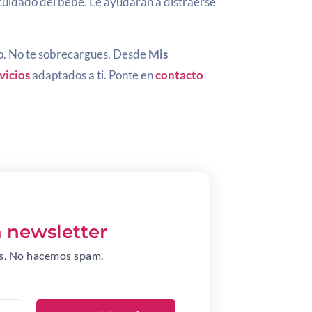
cuidado del bebé. Le ayudarán a distraerse
o. No te sobrecargues. Desde
Mis
vicios
adaptados a ti. Ponte en
contacto
a newsletter
os. No hacemos spam.