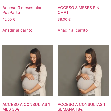
Acceso 3 meses plan
ACCESO 3 MESES SIN
PosParto
CHAT
42,50
€
38,00
€
Añadir al carrito
Añadir al carrito
ACCESO A CONSULTAS 1
ACCESO A CONSULTAS 1
MES 36€
SEMANA 18€