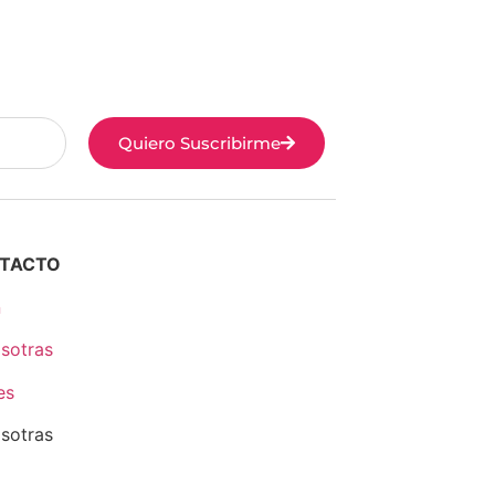
Quiero Suscribirme
NTACTO
n
sotras
es
sotras